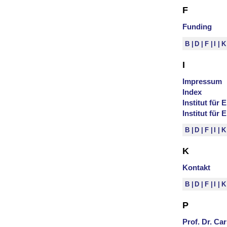
F
Funding
B
D
F
I
I
Impressum
Index
Institut für
Institut für
B
D
F
I
K
Kontakt
B
D
F
I
P
Prof. Dr. Ca