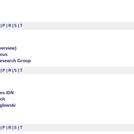
K
P
R
S
T
verview)
ocus
esearch Group
K
P
R
S
T
ies iDN
uch
glewski
K
P
R
S
T