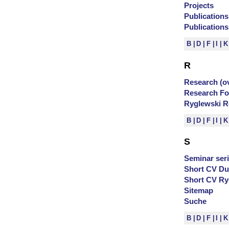
Projects
Publications
Publications
B
D
F
I
R
Research (o
Research F
Ryglewski R
B
D
F
I
S
Seminar ser
Short CV D
Short CV Ry
Sitemap
Suche
B
D
F
I