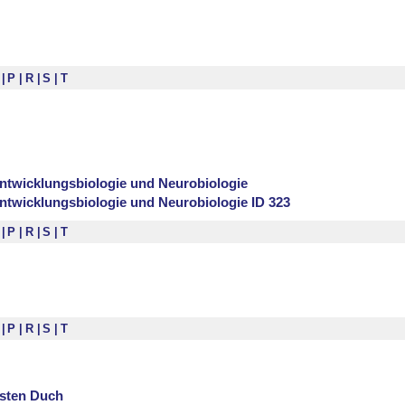
K
P
R
S
T
 Entwicklungsbiologie und Neurobiologie
 Entwicklungsbiologie und Neurobiologie ID 323
K
P
R
S
T
K
P
R
S
T
rsten Duch