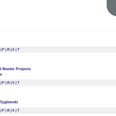
K
P
R
S
T
d Master Projects
te
K
P
R
S
T
 Ryglewski
K
P
R
S
T