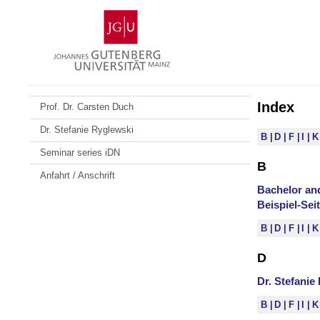
Zum
Johannes
Inhalt
Gutenberg-
springen
Universität
Mainz
Index
Prof. Dr. Carsten Duch
Dr. Stefanie Ryglewski
B
D
F
I
Seminar series iDN
B
Anfahrt / Anschrift
Bachelor an
Beispiel-Sei
B
D
F
I
D
Dr. Stefanie
B
D
F
I